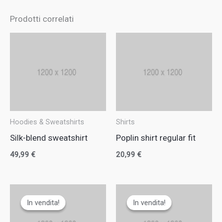
Prodotti correlati
Hoodies & Sweatshirts
Shirts
Silk-blend sweatshirt
Poplin shirt regular fit
49,99
€
20,99
€
Il
Il
Il
Il
prezzo
prezzo
prezzo
prezzo
In vendita!
In vendita!
In vendita!
In vendita!
originale
attuale
originale
attuale
era:
è:
era:
è: