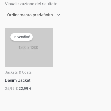
Visualizzazione del risultato
Il
Il
prezzo
prezzo
In vendita!
originale
attuale
era:
è:
25,99 €.
22,99 €.
Jackets & Coats
Denim Jacket
25,99
€
22,99
€