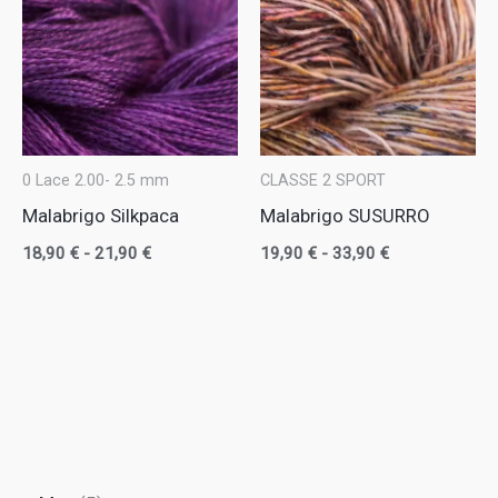
di
di
prezzo:
prezzo:
da
da
18,90 €
19,90 €
a
a
21,90 €
33,90 €
0 Lace 2.00- 2.5 mm
CLASSE 2 SPORT
Malabrigo Silkpaca
Malabrigo SUSURRO
18,90
€
-
21,90
€
19,90
€
-
33,90
€