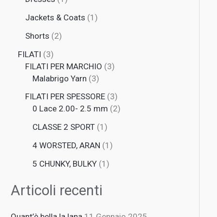
Jackets & Coats
1
Shorts
2
FILATI
3
FILATI PER MARCHIO
3
Malabrigo Yarn
3
FILATI PER SPESSORE
3
0 Lace 2.00- 2.5 mm
2
CLASSE 2 SPORT
1
4 WORSTED, ARAN
1
5 CHUNKY, BULKY
1
Articoli recenti
Quant’è bella la lana
11 Gennaio 2025