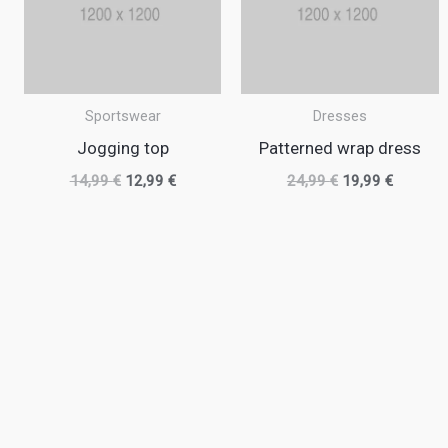
14,99 €.
12,99 €.
24,99 €.
19,99 €.
Sportswear
Dresses
Jogging top
Patterned wrap dress
14,99
€
12,99
€
24,99
€
19,99
€